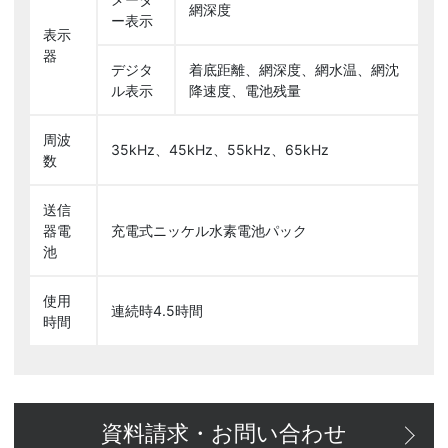
網深度
ー表示
表示
器
デジタ
着底距離、網深度、網水温、網沈
ル表示
降速度、電池残量
周波
35kHz、45kHz、55kHz、65kHz
数
送信
器電
充電式ニッケル水素電池パック
池
使用
連続時4.5時間
時間
資料請求・お問い合わせ