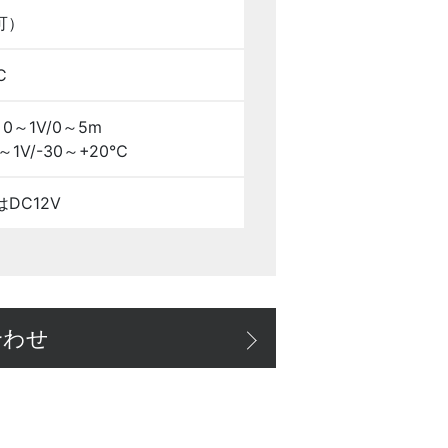
可）
C
0～1V/0～5m
1V/-30～+20℃
はDC12V
合わせ