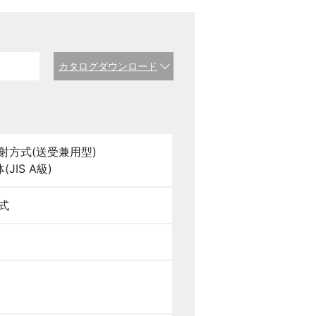
カタログダウンロード
射方式(送受兼用型)
IS A級)
式