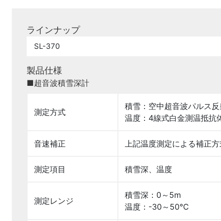
ラインナップ
SL-370
製品仕様
■超音波積雪深計
積雪：空中超音波パルス反
測定方式
温度：4線式白金測温抵抗体(J
音速補正
上記温度測定による補正方
測定項目
積雪深、温度
積雪深：0～5m
測定レンジ
温度：-30～50℃