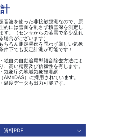
深計
超音波を使った非接触観測なので、原
理的には雪面を乱さず積雪深を測定し
ます。（センサからの落雪で多少乱れ
る場合がございます）
もちろん測定昼夜を問わず厳しい気象
条件下でも安定計測が可能です！
・独自の自動追尾型雑音除去方法によ
り、高い精度及び信頼性を有します。
・気象庁の地域気象観測網
（AMeDAS）に採用されています。
・温度データも出力可能です。
資料PDF